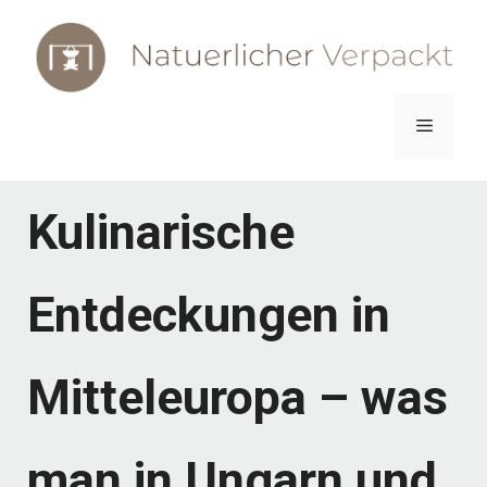
Zum
Inhalt
springen
Menü
Kulinarische
Entdeckungen in
Mitteleuropa – was
man in Ungarn und