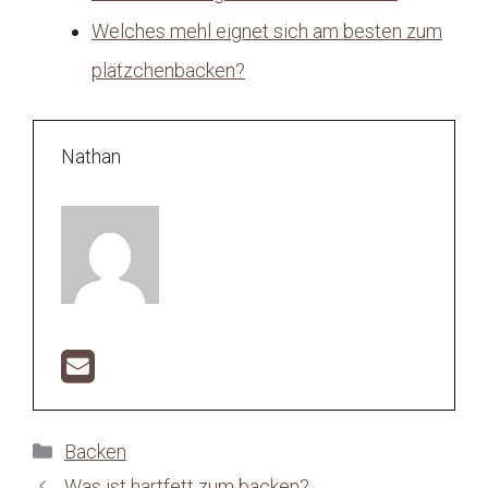
Welches mehl eignet sich am besten zum
plätzchenbacken?
Nathan
Kategorien
Backen
Was ist hartfett zum backen?