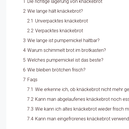
1
Die richtige lagerung von knäckebrot
2
Wie lange hält knäckebrot?
2.1
Unverpacktes knäckebrot
2.2
Verpacktes knäckebrot
3
Wie lange ist pumpernickel haltbar?
4
Warum schimmelt brot im brotkasten?
5
Welches pumpernickel ist das beste?
6
Wie bleiben brötchen frisch?
7
Faqs
7.1
Wie erkenne ich, ob knäckebrot nicht mehr ge
7.2
Kann man abgelaufenes knäckebrot noch es
7.3
Wie kann ich altes knäckebrot wieder frisch
7.4
Kann man eingefrorenes knäckebrot verwen