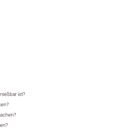
nießbar ist?
sen?
 machen?
den?