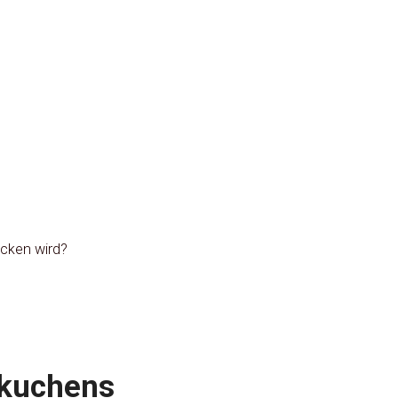
acken wird?
rkuchens